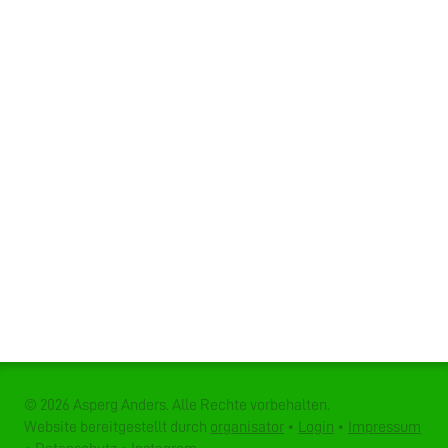
© 2026 Asperg Anders. Alle Rechte vorbehalten.
Website bereitgestellt durch
organisator
•
Login
•
Impressum